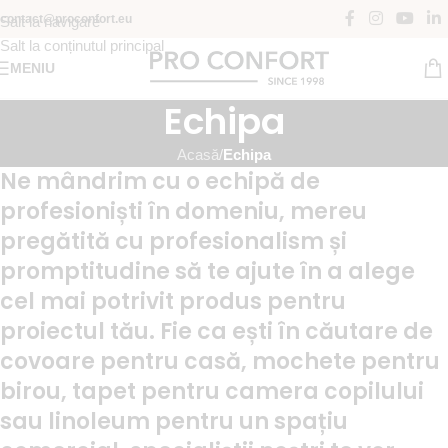
contact@proconfort.eu
Salt la navigare
Salt la conținutul principal
MENIU
Echipa
Acasă
/
Echipa
Ne mândrim cu o echipă de
profesioniști în domeniu, mereu
pregătită cu profesionalism și
promptitudine să te ajute în a alege
cel mai potrivit produs pentru
proiectul tău. Fie ca ești în căutare de
covoare pentru casă, mochete pentru
birou, tapet pentru camera copilului
sau linoleum pentru un spațiu