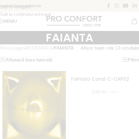
contact@proconfort.eu
Salt la navigare
Salt la conținutul principal
MENIU
FAIANTA
Prima pagină
/
CERAMICA
/
FAIANTA
Afișez toate cele 13 rezultate
Afișează bara laterală
Filtre
Fainata Carat C-CAP02
3.60
lei
buc