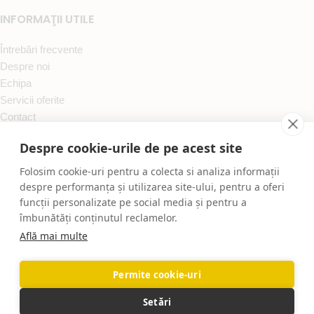
INFORMAŢII UTILE
Întrebări frecvente
Despre noi
Echipa
Servicii oferite
Contact
RESURSE
Despre cookie-urile de pe acest site
Folosim cookie-uri pentru a colecta si analiza informații
TERMENI ȘI CONDIȚII
despre performanța și utilizarea site-ului, pentru a oferi
POLITICĂ DE CONFIDENȚIALITATE
funcții personalizate pe social media și pentru a
POLITICĂ DE COOKIES
îmbunătăți conținutul reclamelor.
POLITICĂ DE RETUR
Află mai multe
A.N.P.C.
S.O.L.
Permite cookie-uri
Toate drepturile rezervate ProConfortCarpet.ro
Mentenanta Web:
igna.ro
Setări