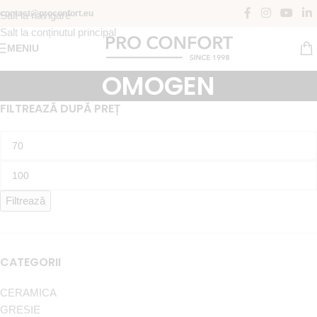
contact@proconfort.eu
Salt la navigare
Salt la conținutul principal
MENIU
OMOGEN
FILTREAZĂ DUPĂ PREȚ
Filtrează
CATEGORII
CERAMICA
GRESIE