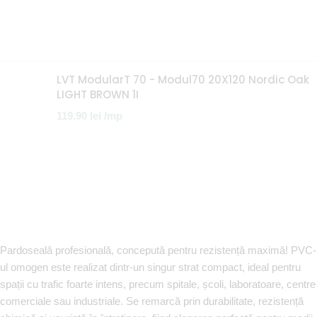
LVT ModularT 70 - Modul70 20X120 Nordic Oak
LIGHT BROWN 1I
119.90
lei
/mp
Pardoseală profesională, concepută pentru rezistență maximă! PVC-
ul omogen este realizat dintr-un singur strat compact, ideal pentru
spații cu trafic foarte intens, precum spitale, școli, laboratoare, centre
comerciale sau industriale. Se remarcă prin durabilitate, rezistență