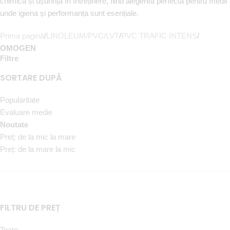
chimică și ușurință în întreținere, fiind alegerea perfectă pentru medii
unde igiena și performanța sunt esențiale.
Prima pagină
/
LINOLEUM/PVC/LVT
/
PVC TRAFIC INTENS
/
OMOGEN
Filtre
SORTARE DUPĂ
Popularitate
Evaluare medie
Noutate
Preț: de la mic la mare
Preț: de la mare la mic
FILTRU DE PREȚ
Toate