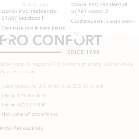
Covor PVC rezidential
34.90
lei
/mp
Covor PVC rezidential
START Oscar 3
START Madison 1
Cantitatea este in metri patrati.
Cantitatea este in metri patrati.
PVC-ul este la latime de 1.5 m.
PVC-ul este la latime de 2 m.
Comanda minima este de 1.5
Select
options
metri patrati.
Comanda minima este de 2
metri patrati.
Showroomul şi magazinul Pro Confort sunt situate la 10 minute de
Piaţa Universităţii.
Calea Mosilor, nr. 105, sector 2, 020852, Bucuresti
Telefon: 021 315 56 47
Telefon: 0720 777 698
Mail: contact@proconfort.eu
POSTĂRI RECENTE