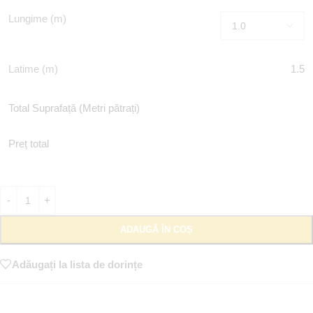
Lungime (m)
Latime (m)
1.5
Total Suprafață (Metri pătrați)
Preț total
ADAUGĂ ÎN COȘ
Adăugați la lista de dorințe