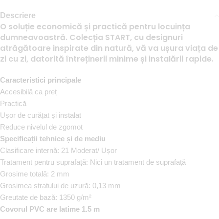
Descriere
O soluție economică și practică pentru locuința
dumneavoastră. Colecția START, cu designuri
atrăgătoare inspirate din natură, vă va ușura viața de
zi cu zi, datorită întreținerii minime și instalării rapide.
Caracteristici principale
Accesibilă ca preț
Practică
Ușor de curățat și instalat
Reduce nivelul de zgomot
Specificații tehnice și de mediu
Clasificare internă:
21 Moderat/ Ușor
Tratament pentru suprafață:
Nici un tratament de suprafață
Grosime totală:
2 mm
Grosimea stratului de uzură:
0,13 mm
Greutate de bază:
1350 g/m²
Covorul PVC are latime 1.5 m