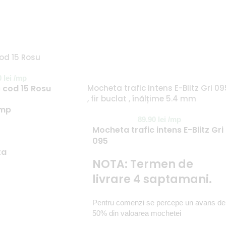
od 15 Rosu
0
lei
/mp
 cod 15 Rosu
Mocheta trafic intens E-Blitz Gri 09
, fir buclat , înălțime 5.4 mm
 mp
89.90
lei
/mp
Mocheta trafic intens E-Blitz Gri
095
ta
NOTA: Termen de
livrare 4 saptamani.
Pentru comenzi se percepe un avans de
50% din valoarea mochetei