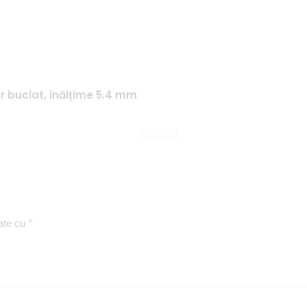
fir buclat, înălțime 5.4 mm
cate cu
*