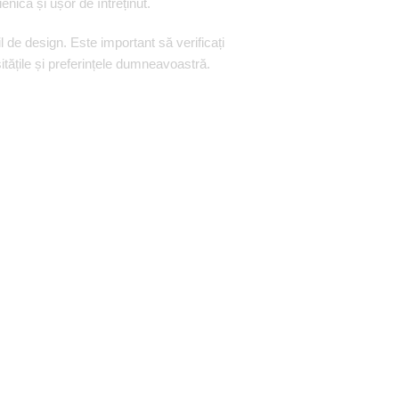
nică și ușor de întreținut.
l de design. Este important să verificați
tățile și preferințele dumneavoastră.