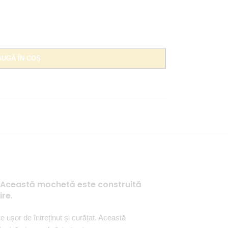
UGĂ ÎN COȘ
ns. Această mochetă este construită
ire.
e ușor de întreținut și curățat. Această