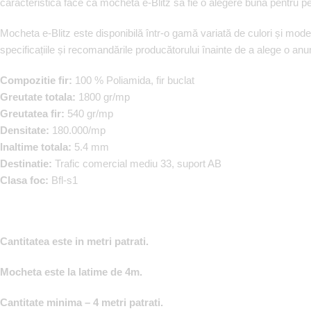
caracteristică face ca mocheta e-Blitz să fie o alegere bună pentru per
Mocheta e-Blitz este disponibilă într-o gamă variată de culori și model
specificațiile și recomandările producătorului înainte de a alege o an
Compozitie fir:
100 % Poliamida, fir buclat
Greutate totala:
1800 gr/mp
Greutatea fir:
540 gr/mp
Densitate:
180.000/mp
Inaltime totala:
5.4 mm
Destinatie:
Trafic comercial mediu 33, suport AB
Clasa foc:
Bfl-s1
Cantitatea este in metri patrati.
Mocheta este la latime de 4m.
Cantitate minima – 4 metri patrati.