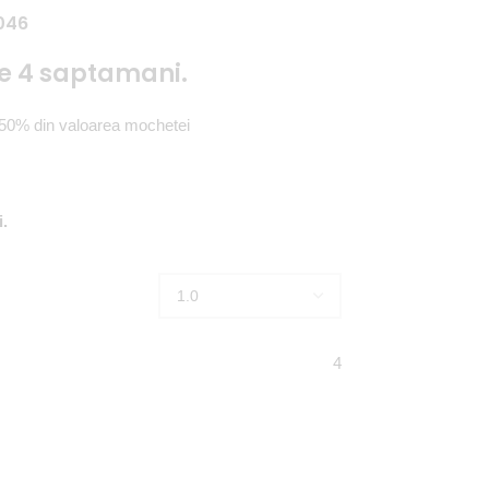
 046
re 4 saptamani.
50% din valoarea mochetei
i.
4