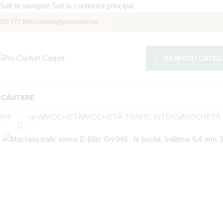
Salt la navigare
Salt la conținutul principal
720 777 698
/
contact@proconfort.eu
RĂSFOIȚI CATEG
CĂUTARE
Prima pagină
/
MOCHETĂ
/
MOCHETĂ TRAFIC INTENS
/
MOCHETĂ 
Fă clic pentru a mări