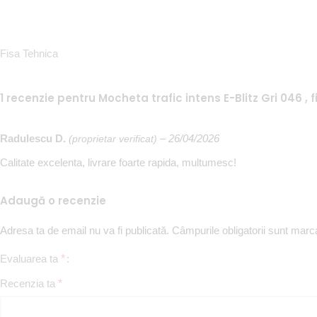
Fisa Tehnica
1 recenzie pentru
Mocheta trafic intens E-Blitz Gri 046 , 
Radulescu D.
–
26/04/2026
(proprietar verificat)
Calitate excelenta, livrare foarte rapida, multumesc!
Adaugă o recenzie
Adresa ta de email nu va fi publicată.
Câmpurile obligatorii sunt mar
Evaluarea ta
*
Recenzia ta
*