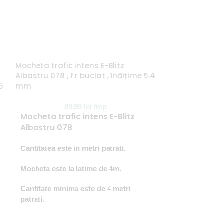
Mocheta trafic intens E-Blitz
Mocheta trafic 
Albastru 078 , fir buclat , înălțime 5.4
fir buclat , în
5
mm
8
89.90
lei
/mp
Mocheta trafic intens E-Blitz
Mocheta traf
Albastru 078
195
Cantitatea este in metri patrati.
Cantitatea este
Mocheta este la latime de 4m.
Mocheta este l
Cantitate minima este de 4 metri
Cantitate mini
patrati.
patrati.