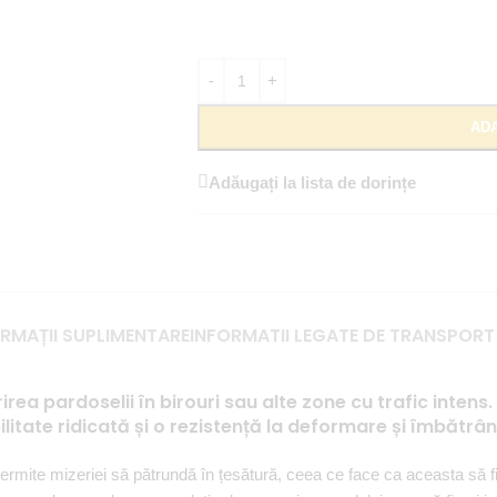
ADA
Adăugați la lista de dorințe
RMAȚII SUPLIMENTARE
INFORMATII LEGATE DE TRANSPORT
irea pardoselii în birouri sau alte zone cu trafic inte
bilitate ridicată și o rezistență la deformare și îmbătrân
permite mizeriei să pătrundă în țesătură, ceea ce face ca aceasta să fi