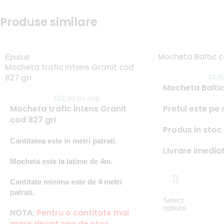
Produse similare
Mocheta Baltic c
Epuizat
Mocheta trafic intens Granit cod
827 gri
74.9
Mocheta Baltic
102.90
lei
/mp
Mocheta trafic intens Granit
Pretul este pe
cod 827 gri
Produs in stoc
Cantitatea este in metri patrati.
Livrare imedia
Mocheta este la latime de 4m.
Cantitate minima este de 4 metri
patrati.
Select
options
NOTA:
Pentru o cantitate mai
mare decat cea de stoc