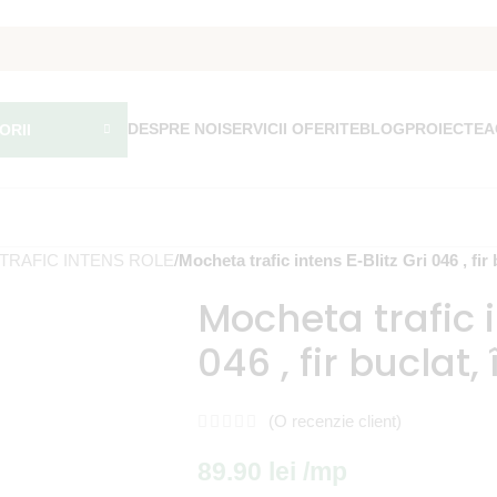
DESPRE NOI
SERVICII OFERITE
BLOG
PROIECTE
A
ORII
TRAFIC INTENS ROLE
/
Mocheta trafic intens E-Blitz Gri 046 , fir
Mocheta trafic i
046 , fir buclat
(O recenzie client)
89.90
lei
/mp