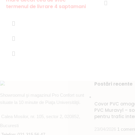
termenul de livrare 4 saptamani
Postări recente
Showroomul şi magazinul Pro Confort sunt
situate la 10 minute de Piaţa Universităţii.
Covor PVC omogen
PVC Muravyl – sol
pentru trafic int
Calea Mosilor, nr. 105, sector 2, 020852,
Bucuresti
23/04/2026
1 coment
Telefon: 021 315 56 47