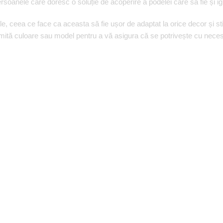
soanele care doresc o soluție de acoperire a podelei care să fie și igie
e, ceea ce face ca aceasta să fie ușor de adaptat la orice decor și sti
umită culoare sau model pentru a vă asigura că se potrivește cu necesi