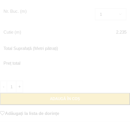
Nr. Buc. (m)
Cutie (m)
2.235
Total Suprafață (Metri pătrați)
Preț total
ADAUGĂ ÎN COȘ
Adăugați la lista de dorințe