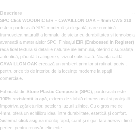
Descriere
SPC Click WOODRIC EIR – CAVAILLON OAK – 4mm CWS 210
este o pardoseală SPC modernă și elegantă, care combină
frumusețea naturală a lemnului de stejar cu durabilitatea și tehnologia
avansată a materialelor SPC. Finisajul
EIR (Embossed in Register)
redă fidel textura și detaliile naturale ale lemnului, oferind o suprafață
autentică, plăcută la atingere și vizual sofisticată. Nuanța caldă
CAVAILLON OAK
creează un ambient primitor și rafinat, potrivit
pentru orice tip de interior, de la locuințe moderne la spații
comerciale.
Fabricată din
Stone Plastic Composite (SPC)
, pardoseala este
100% rezistentă la apă
, extrem de stabilă dimensional și protejată
împotriva zgârieturilor, petelor și uzurii zilnice. Cu o grosime de
4mm
, oferă un echilibru ideal între durabilitate, estetică și confort.
Sistemul
click
asigură montaj rapid, curat și sigur, fără adezivi, fiind
perfect pentru renovări eficiente.