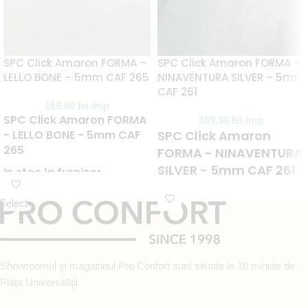
SPC Click Amaron FORMA –
SPC Click Amaron FORMA –
LELLO BONE – 5mm CAF 265
NINAVENTURA SILVER – 5mm
CAF 261
169.90
lei
/mp
SPC Click Amaron FORMA
169.90
lei
/mp
- LELLO BONE - 5mm CAF
SPC Click Amaron
265
FORMA - NINAVENTURA
SILVER - 5mm CAF 261
In stoc la furnizor
In stoc la furnizor
Termen livrare : 2 – 3
Select
saptamani
Termen livrare : 2 – 3
options
Select
options
saptamani
Comanda minima 1 cutie
Comanda minima 1 cutie
Nota : dupa plasarea
Showroomul şi magazinul Pro Confort sunt situate la 10 minute de
comenzii se achita un
Nota : dupa plasarea
avans de 50%
Piaţa Universităţii.
comenzii se achita un
avans de 50%