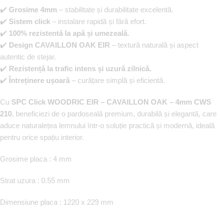
✔️
Grosime 4mm
– stabilitate și durabilitate excelentă.
✔️
Sistem click
– instalare rapidă și fără efort.
✔️
100% rezistentă la apă și umezeală.
✔️
Design CAVAILLON OAK EIR
– textură naturală și aspect
autentic de stejar.
✔️
Rezistență la trafic intens și uzură zilnică.
✔️
Întreținere ușoară
– curățare simplă și eficientă.
Cu
SPC Click WOODRIC EIR – CAVAILLON OAK – 4mm CWS
210
, beneficiezi de o pardoseală premium, durabilă și elegantă, care
aduce naturalețea lemnului într-o soluție practică și modernă, ideală
pentru orice spațiu interior.
Grosime placa : 4 mm
Strat uzura : 0.55 mm
Dimensiune placa : 1220 x 229 mm