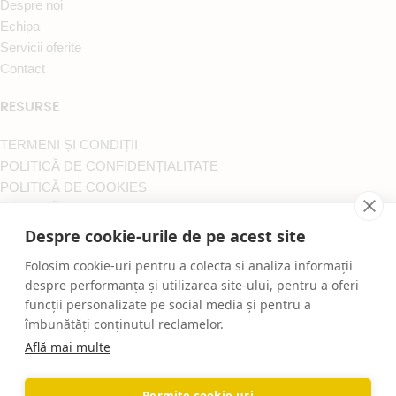
Despre noi
Echipa
Servicii oferite
Contact
RESURSE
TERMENI ȘI CONDIȚII
POLITICĂ DE CONFIDENȚIALITATE
POLITICĂ DE COOKIES
POLITICĂ DE RETUR
A.N.P.C.
Despre cookie-urile de pe acest site
S.O.L.
Folosim cookie-uri pentru a colecta si analiza informații
Toate drepturile rezervate ProConfortCarpet.ro
despre performanța și utilizarea site-ului, pentru a oferi
Mentenanta Web:
igna.ro
funcții personalizate pe social media și pentru a
îmbunătăți conținutul reclamelor.
Află mai multe
Permite cookie-uri