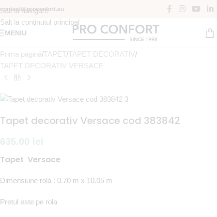
contact@proconfort.eu
Salt la navigare
Salt la conținutul principal
MENIU
Prima pagină
/
TAPET
/
TAPET DECORATIV
/
TAPET DECORATIV VERSACE
Tapet decorativ Versace cod 383842
635.00
lei
Tapet Versace
Dimensiune rola : 0.70 m x 10.05 m
Pretul este pe rola