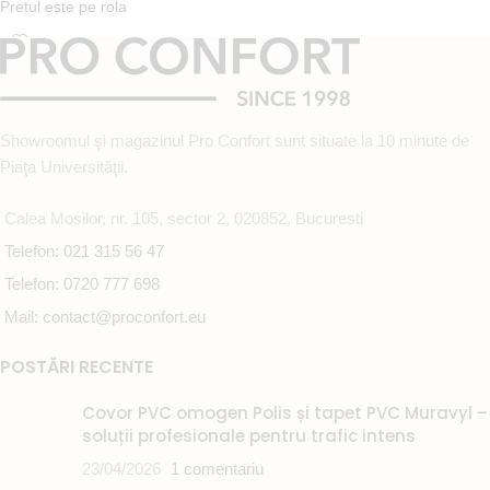
Pretul este pe rola
In stoc la furnizor
NOTA:
Termen de livrare 1-2 saptamani.
Showroomul şi magazinul Pro Confort sunt situate la 10 minute de
Piaţa Universităţii.
Calea Mosilor, nr. 105, sector 2, 020852, Bucuresti
Telefon: 021 315 56 47
Telefon: 0720 777 698
Mail: contact@proconfort.eu
POSTĂRI RECENTE
Covor PVC omogen Polis și tapet PVC Muravyl –
soluții profesionale pentru trafic intens
23/04/2026
1 comentariu