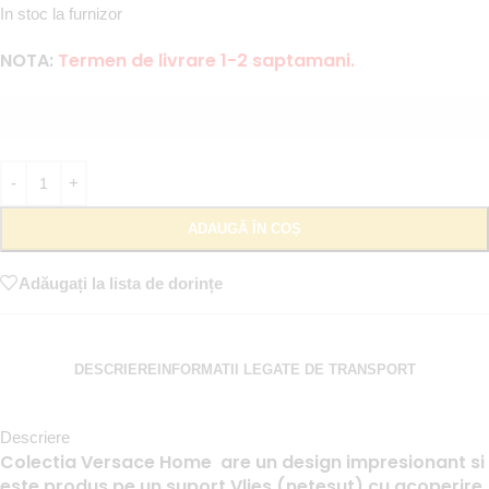
In stoc la furnizor
NOTA:
Termen de livrare 1-2 saptamani.
ADAUGĂ ÎN COȘ
Adăugați la lista de dorințe
DESCRIERE
INFORMATII LEGATE DE TRANSPORT
Descriere
Colectia Versace Home are un design impresionant si
este produs pe un suport Vlies (netesut) cu acoperire