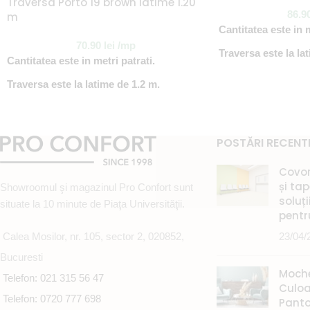
Traversa Porto 19 brown latime 1.20
86.9
m
Cantitatea este in m
70.90
lei
/mp
Traversa este la la
Cantitatea este in metri patrati.
Traversa este la latime de 1.2 m.
POSTĂRI RECENT
Covor
și ta
Showroomul şi magazinul Pro Confort sunt
soluți
situate la 10 minute de Piaţa Universităţii.
pentr
23/04/
Calea Mosilor, nr. 105, sector 2, 020852,
Bucuresti
Moche
Telefon: 021 315 56 47
Culoa
Telefon: 0720 777 698
Panto