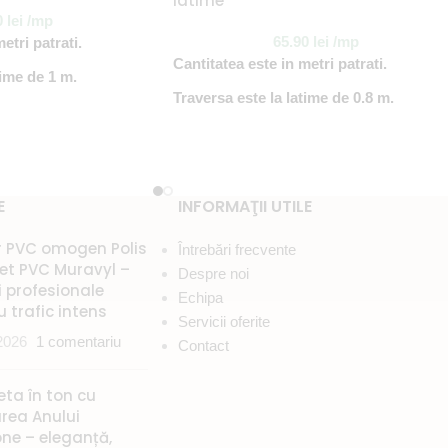
latime
0
lei
/mp
65.90
lei
/mp
etri patrati.
Cantitatea este in metri patrati.
time de 1 m.
Traversa este la latime de 0.8 m.
E
INFORMAŢII UTILE
 PVC omogen Polis
Întrebări frecvente
pet PVC Muravyl –
Despre noi
i profesionale
Echipa
u trafic intens
Servicii oferite
2026
1 comentariu
Contact
ta în ton cu
rea Anului
ne – eleganță,