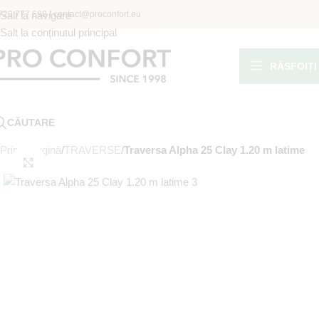
720 777 698
Salt la navigare
/
contact@proconfort.eu
Salt la conținutul principal
RĂSFOIȚI
CĂUTARE
Prima pagină
/
TRAVERSE
/
Traversa Alpha 25 Clay 1.20 m latime
Fă clic pentru a mări