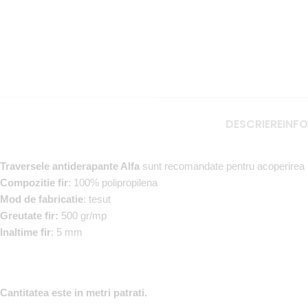
DESCRIERE
INFO
Traversele antiderapante Alfa
sunt recomandate pentru acoperirea pod
Compozitie fir
: 100% polipropilena
Mod de fabricatie
: tesut
Greutate fir:
500 gr/mp
Inaltime fir
: 5 mm
Cantitatea este in metri patrati.