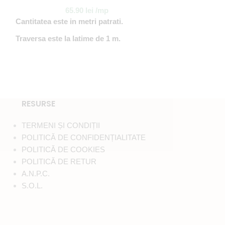
Traversa Alpha
65.90
lei
/mp
Cantitatea este in metri patrati.
6
Cantitatea este i
Traversa este la latime de 1 m.
Traversa este la
RESURSE
TERMENI ȘI CONDIȚII
POLITICĂ DE CONFIDENȚIALITATE
POLITICĂ DE COOKIES
POLITICĂ DE RETUR
A.N.P.C.
S.O.L.