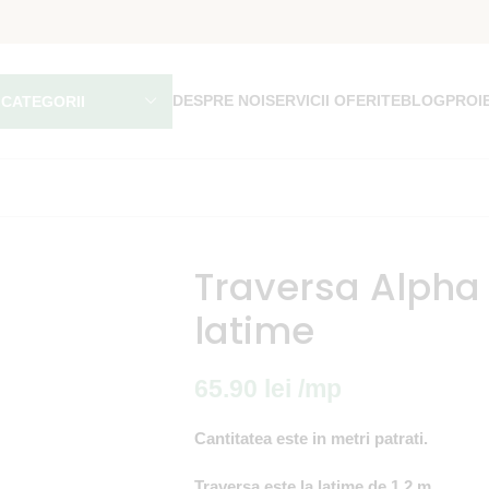
DESPRE NOI
SERVICII OFERITE
BLOG
PROI
 CATEGORII
Traversa Alpha 
latime
65.90
lei
/mp
Cantitatea este in metri patrati.
Traversa este la latime de 1.2 m.