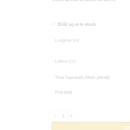
15.62 sq m in stock
Lungime (m)
Lățime (m)
Total Suprafață (Metri pătrați)
Preț total
ADA