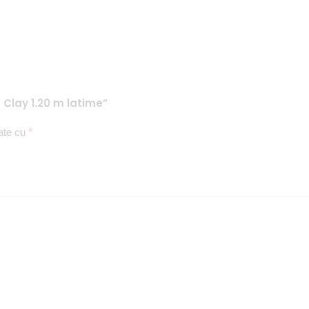
5 Clay 1.20 m latime”
cate cu
*