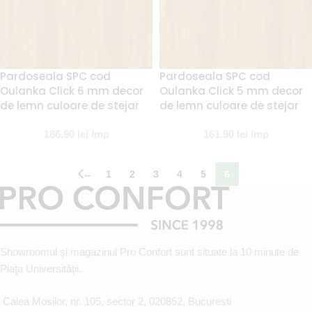
Pardoseala SPC cod
Pardoseala SPC cod
Oulanka Click 6 mm decor
Oulanka Click 5 mm decor
de lemn culoare de stejar
de lemn culoare de stejar
186.90
lei
/mp
161.90
lei
/mp
←
1
2
3
4
5
6
Showroomul şi magazinul Pro Confort sunt situate la 10 minute de
Piaţa Universităţii.
Calea Mosilor, nr. 105, sector 2, 020852, Bucuresti