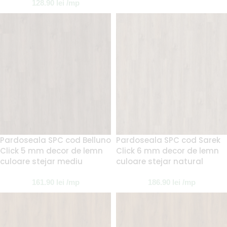
128.90
lei
/mp
Pardoseala SPC cod Belluno
Pardoseala SPC cod Sarek
Click 5 mm decor de lemn
Click 6 mm decor de lemn
culoare stejar mediu
culoare stejar natural
161.90
lei
/mp
186.90
lei
/mp