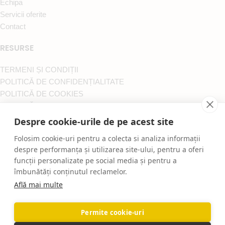
Echipa
Servicii oferite
Contact
RESURSE
TERMENI ȘI CONDIȚII
POLITICĂ DE CONFIDENȚIALITATE
POLITICĂ DE COOKIES
POLITICĂ DE RETUR
A.N.P.C.
Despre cookie-urile de pe acest site
S.O.L.
Folosim cookie-uri pentru a colecta si analiza informații
Toate drepturile rezervate ProConfortCarpet.ro
despre performanța și utilizarea site-ului, pentru a oferi
Mentenanta Web:
igna.ro
funcții personalizate pe social media și pentru a
îmbunătăți conținutul reclamelor.
Află mai multe
Permite cookie-uri