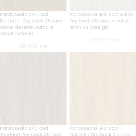
Pardoseala SPC cod
Pardoseala SPC cod Yukon
Durmitor Dry back 2.5 mm
Dry back 2.5 mm decor de
decor de lemn culoare
lemn culoare gri
stejar cafeniu
128.90
lei
/mp
128.90
lei
/mp
Pardoseala SPC cod
Pardoseala SPC cod
Tividend Dry back 2.5 mm
Oulanka Dry back 2.5 mm