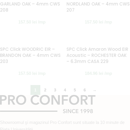
GARLAND OAK – 4mm CWS
NORDLAND OAK – 4mm CWS
208
207
157.50
lei
/mp
157.50
lei
/mp
SPC Click WOODRIC EIR –
SPC Click Amaron Wood EIR
BRANDON OAK – 4mm CWS
Acoustic – ROCHESTER OAK
203
– 6.3mm CASA 229
157.50
lei
/mp
184.96
lei
/mp
1
2
3
4
5
6
→
Showroomul şi magazinul Pro Confort sunt situate la 10 minute de
Piaţa Universităţii.