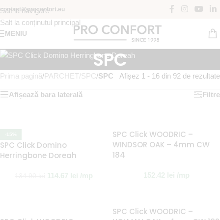
contact@proconfort.eu
Salt la navigare
Salt la conținutul principal
MENIU
SPC
Prima pagină
/
PARCHET/SPC
/
SPC
Afișez 1 - 16 din 92 de rezultate
Afișează bara laterală
Filtre
SPC Click WOODRIC –
-15%
WINDSOR OAK – 4mm CW
SPC Click Domino
184
Herringbone Doreah
152.42
lei
/mp
114.67
lei
/mp
134.90
lei
SPC Click WOODRIC –