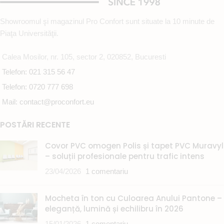
mai mare decat cea de
Pentru comenzi se percepe un
stoc termenul de livrare 4
avans de 50% din valoarea
Showroomul şi magazinul Pro Confort sunt situate la 10 minute de
saptamani
mochetei
Piaţa Universităţii.
Mocheta este la latime de 4m.
Calea Mosilor, nr. 105, sector 2, 020852, Bucuresti
Cantitate minima este de 4
metri patrati.
Telefon: 021 315 56 47
Telefon: 0720 777 698
Mail: contact@proconfort.eu
POSTĂRI RECENTE
Covor PVC omogen Polis și tapet PVC Muravyl
– soluții profesionale pentru trafic intens
23/04/2026
1 comentariu
Mocheta în ton cu Culoarea Anului Pantone –
eleganță, lumină și echilibru în 2026
15/01/2026
1 comentariu