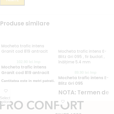
Produse similare
Mocheta trafic intens
Granit cod 819 antracit
Mocheta trafic intens E-
Blitz Gri 095 , fir buclat ,
înălțime 5.4 mm
102.90
lei
/mp
Mocheta trafic intens
Granit cod 819 antracit
89.90
lei
/mp
Mocheta trafic intens E-
Cantitatea este in metri patrati.
Blitz Gri 095
Mocheta este la latime de 4m.
NOTA: Termen de
Cantitate minima este de 4
Select
livrare 4
options
metri patrati.
saptamani.
Select
NOTA:
Pentru o cantitate
options