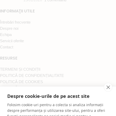
INFORMAŢII UTILE
Întrebări frecvente
Despre noi
Echipa
Servicii oferite
Contact
RESURSE
TERMENI ȘI CONDIȚII
POLITICĂ DE CONFIDENȚIALITATE
POLITICĂ DE COOKIES
POLITICĂ DE RETUR
A.N.P.C.
Despre cookie-urile de pe acest site
S.O.L.
Folosim cookie-uri pentru a colecta si analiza informații
Toate drepturile rezervate ProConfortCarpet.ro
despre performanța și utilizarea site-ului, pentru a oferi
Mentenanta Web:
igna.ro