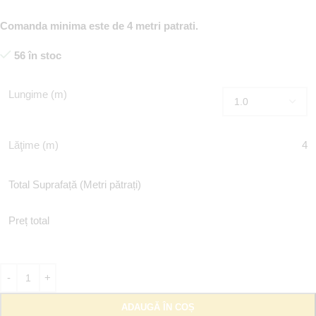
Comanda minima este de 4 metri patrati.
56 în stoc
Lungime (m)
Lăţime (m)
4
Total Suprafață (Metri pătrați)
Preț total
ADAUGĂ ÎN COȘ