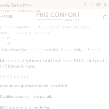
contact@proconfort.eu
Salt la navigare
Salt la conținutul principal
MENIU
Prima pagină
/
MOCHETĂ
/
MOCHETĂ TRAFIC INTENS
/
MOCHETĂ TRAFIC INTENS ROLE
Fă clic pentru a mări
Mocheta Optima antracit cod 800 , fir taiat ,
înălțime 6 mm
89.90
lei
/mp
Mocheta Optima antracit cod 800
Cantitatea este in metri patrati.
Mocheta este la latime de 4m.