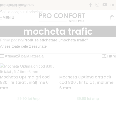
contact@proconfort.eu
Salt la navigare
Salt la conținutul principal
MENIU
mocheta trafic
Prima pagină
/
Produse etichetate „mocheta trafic”
Afișez toate cele 2 rezultate
Afișează bara laterală
Filtre
Mocheta Optima gri cod
Mocheta Optima antracit
830 , fir taiat , înălțime 6
cod 800 , fir taiat , înălțime
mm
6 mm
89.90
lei
/mp
89.90
lei
/mp