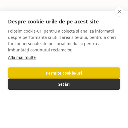
Mocheta în ton cu Culoarea Anului Pantone –
eleganță, lumină și echilibru în 2026
Despre cookie-urile de pe acest site
15/01/2026
1 comentariu
Folosim cookie-uri pentru a colecta si analiza informații
despre performanța și utilizarea site-ului, pentru a oferi
INFORMAŢII UTILE
funcții personalizate pe social media și pentru a
îmbunătăți conținutul reclamelor.
Întrebări frecvente
Află mai multe
Despre noi
Echipa
Permite cookie-uri
Servicii oferite
Contact
Setări
RESURSE
Magazin
Filtre
Listă de dorințe
Coș
Contul meu
TERMENI ȘI CONDIȚII
POLITICĂ DE CONFIDENȚIALITATE
POLITICĂ DE COOKIES
POLITICĂ DE RETUR